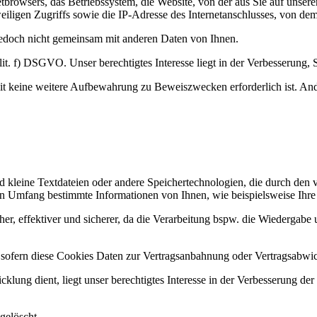
tbrowsers, das Betriebssystem, die Website, von der aus Sie auf unsere
eiligen Zugriffs sowie die IP-Adresse des Internetanschlusses, von dem 
jedoch nicht gemeinsam mit anderen Daten von Ihnen.
. f) DSGVO. Unser berechtigtes Interesse liegt in der Verbesserung, Stab
t keine weitere Aufbewahrung zu Beweiszwecken erforderlich ist. Ander
d kleine Textdateien oder andere Speichertechnologien, die durch den 
n Umfang bestimmte Informationen von Ihnen, wie beispielsweise Ihre 
her, effektiver und sicherer, da die Verarbeitung bspw. die Wiedergabe u
, sofern diese Cookies Daten zur Vertragsanbahnung oder Vertragsabwic
lung dient, liegt unser berechtigtes Interesse in der Verbesserung der F
gelöscht.