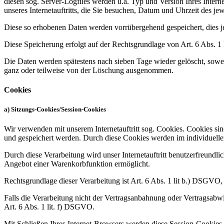
diesen sog. Server-Logfiles werden u.a. Typ und Version Ihres Interne
unseres Internetauftritts, die Sie besuchen, Datum und Uhrzeit des jew
Diese so erhobenen Daten werden vorrübergehend gespeichert, dies 
Diese Speicherung erfolgt auf der Rechtsgrundlage von Art. 6 Abs. 1 lit
Die Daten werden spätestens nach sieben Tage wieder gelöscht, sowei
ganz oder teilweise von der Löschung ausgenommen.
Cookies
a) Sitzungs-Cookies/Session-Cookies
Wir verwenden mit unserem Internetauftritt sog. Cookies. Cookies sin
und gespeichert werden. Durch diese Cookies werden im individuelle
Durch diese Verarbeitung wird unser Internetauftritt benutzerfreundlic
Angebot einer Warenkorbfunktion ermöglicht.
Rechtsgrundlage dieser Verarbeitung ist Art. 6 Abs. 1 lit b.) DSGVO
Falls die Verarbeitung nicht der Vertragsanbahnung oder Vertragsabwick
Art. 6 Abs. 1 lit. f) DSGVO.
Mit Schließen Ihres Internet-Browsers werden diese Session-Cookies 