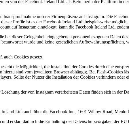
erden von der Facebook Ireland Ltd. als Betreiberin der Plattform in d
die Inanspruchnahme unserer Firmenpräsenz auf Instagram. Die Faceboo
ieser Profile ist es der Facebook Ireland Ltd. beispielsweise möglich
ccount auf Instagram eingeloggt, kann die Facebook Ireland Ltd. zude
ie bei dieser Gelegenheit eingegebenen personenbezogenen Daten des 
d beantwortet wurde und keine gesetzlichen Aufbewahrungspflichten, w
. auch Cookies gesetzt.
 besteht die Möglichkeit, die Installation der Cookies durch eine entsp
n hierzu sind vom jeweiligen Browser abhängig. Bei Flash-Cookies läss
ayers. Sollte der Nutzer die Installation der Cookies verhindern oder 
Löschung der von Instagram verarbeiteten Daten finden sich in der Dat
ok Ireland Ltd. auch über die Facebook Inc., 1601 Willow Road, Menlo 
 und erklärt dadurch die Einhaltung der Datenschutzvorgaben der EU 